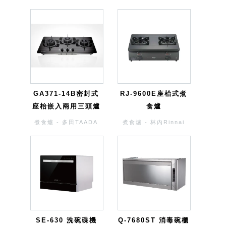
GA371-14B密封式
RJ-9600E座枱式煮
座枱嵌入兩用三頭爐
食爐
煮食爐 - 多田TAADA
煮食爐 - 林內Rinnai
SE-630 洗碗碟機
Q-7680ST 消毒碗櫃