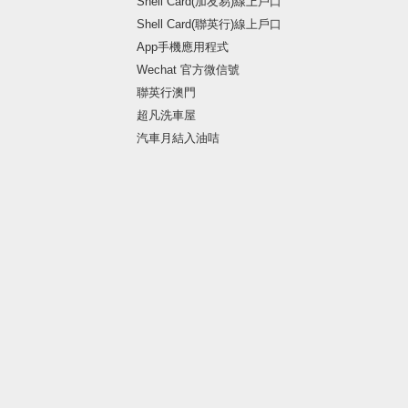
Shell Card(加友易)線上戶口
Shell Card(聯英行)線上戶口
App手機應用程式
Wechat 官方微信號
聯英行澳門
超凡洗車屋
汽車月結入油咭