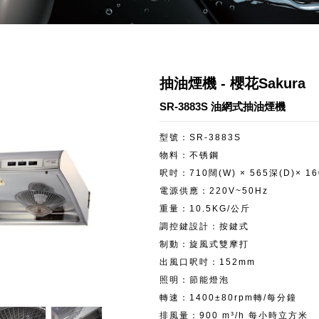
抽油煙機 - 櫻花Sakura
SR-3883S 油網式抽油煙機
型號：SR-3883S
物料：不锈鋼
呎吋：710闊(W) × 565深(D)× 1
電源供應：220V~50Hz
重量：10.5KG/公斤
調控鍵設計：按鍵式
制動：旋風式雙摩打
出風口呎吋：152mm
照明：節能燈泡
轉速：1400±80rpm轉/每分鐘
排風量：900 m³/h 每小時立方米