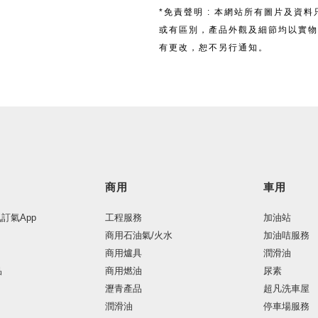
*免責聲明 : 本網站所有圖片及資
或有區別，產品外觀及細節均以實物
有更改，恕不另行通知。
商用
車用
氣訂氣App
工程服務
加油站
商用石油氣/火水
加油咭服務
商用爐具
潤滑油
品
商用燃油
尿素
瀝青產品
超凡洗車屋
潤滑油
停車場服務