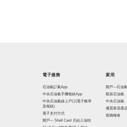
電子服務
家用
石油氣訂氣App
開戶---石油
中央石油氣手機報錶App
瓶裝石油氣
中央石油氣線上戶口(電子帳單
中央石油氣
及報錶)
優質家居產
電子支付方式
寵物糧食
開戶--- Shell Card 月結入油咭