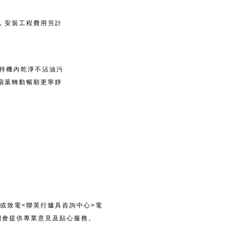
，安裝工程費用另計
保持機內乾淨不沾油污
扇葉轉動暢順更寧靜
或致電<聯英行爐具咨詢中心>電
，我們會提供專業意見及貼心服務。