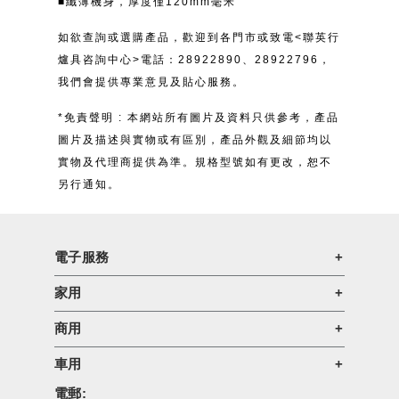
■纖薄機身，厚度僅120mm毫米
如欲查詢或選購產品，歡迎到各門市或致電<聯英行
爐具咨詢中心>電話：28922890、28922796，
我們會提供專業意見及貼心服務。
*免責聲明 : 本網站所有圖片及資料只供參考，產品
圖片及描述與實物或有區別，產品外觀及細節均以
實物及代理商提供為準。規格型號如有更改，恕不
另行通知。
電子服務
家用
商用
車用
電郵: