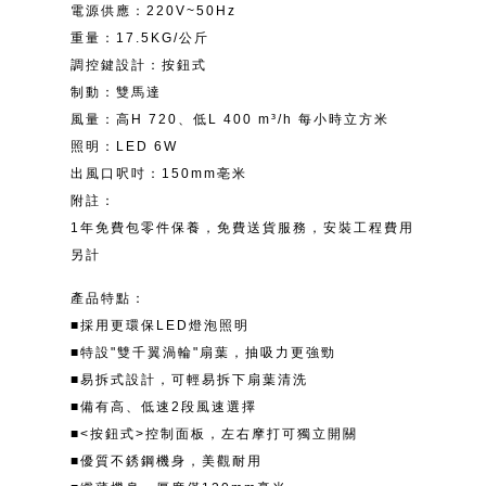
電源供應：220V~50Hz
重量：17.5KG/公斤
調控鍵設計：按鈕式
制動：雙馬達
風量：高H 720、低L 400 m³/h 每小時立方米
照明：LED 6W
出風口呎吋：150mm亳米
附註：
1年免費包零件保養，免費送貨服務，安裝工程費用
另計
產品特點：
■採用更環保LED燈泡照明
■特設"雙千翼渦輪"扇葉，抽吸力更強勁
■易拆式設計，可輕易拆下扇葉清洗
■備有高、低速2段風速選擇
■<按鈕式>控制面板，左右摩打可獨立開關
■優質不銹鋼機身，美觀耐用