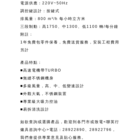
電源供應：220V~50Hz
調控鍵設計：按鍵式
排風量：800 m³/h 每小時立方米
三段制動：高1750、中1300、低1100 轉/每分鐘
附註：
1年免費包零件保養，免費送貨服務，安裝工程費用
另計
產品特點：
■高速電機帶TURBO
■無縫不锈鋼機身
■多級風量，高、中、低變速設計
■外觀大氣，不锈鋼裝置
■專業級大吸力控油
■易拆清洗設計
如欲查詢或選購產品，歡迎到各門市或致電<聯英行
爐具咨詢中心>電話：28922890、28922796，
我們會提供專業意見及貼心服務。