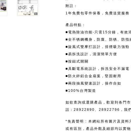
附註：
1年免費包零件保養，免費送貨服務
產品特點：
■電熱除油功能-只需15分鐘，有效
■全不锈鋼機身，防腐、防锈、防指
■旋風式雙摩打設計，排煙吸力強勁
■易拆洗設計，清潔簡單方便
■按鈕式開關
■具斷電系統設計，拆洗安全不漏電
■防火鋅鋁合金扇葉，堅固耐用
■兩段抽風變速設計，操作自如
■100%台灣製造
如欲查詢或選購產品，歡迎到各門市
話：28922890、28922796
*免責聲明 : 本網站所有圖片及資
或有區別，產品外觀及細節均以實物