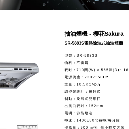
抽油煙機 - 櫻花Sakura
SR-5883S電熱除油式抽油煙機
型號：SR-5883S
物料：不锈鋼
呎吋：710闊(W) × 565深(D)× 1
電源供應：220V~50Hz
重量：10.5KG/公斤
調控鍵設計：按鈕式
制動：旋風式雙摩打
出風口呎吋：152mm
照明：節能燈泡
轉速：1400±80rpm轉/每分鐘
排風量：900 m³/h 每小時立方米