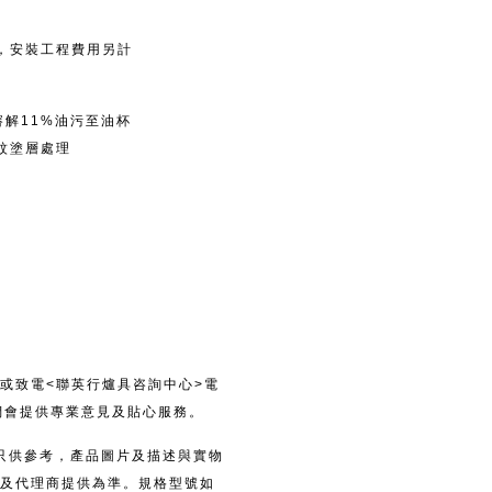
，安裝工程費用另計
溶解11%油污至油杯
紋塗層處理
或致電<聯英行爐具咨詢中心>電
，我們會提供專業意見及貼心服務。
料只供參考，產品圖片及描述與實物
及代理商提供為準。規格型號如