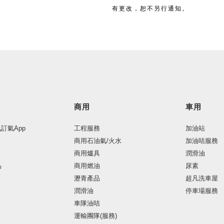
有更改，恕不另行通知。
商用
車用
氣訂氣App
工程服務
加油站
商用石油氣/火水
加油咭服務
商用爐具
潤滑油
品
商用燃油
尿素
瀝青產品
超凡洗車屋
潤滑油
停車場服務
車隊油咭
運輸團隊(服務)