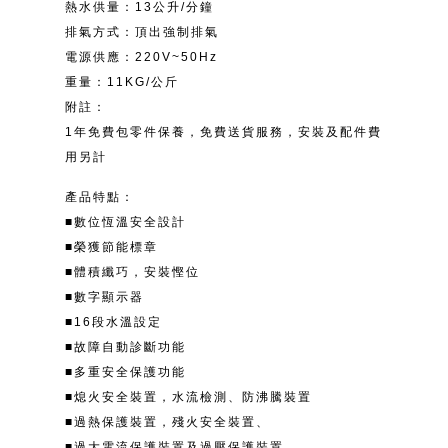
熱水供量：13公升/分鐘
排氣方式：頂出強制排氣
電源供應：220V~50Hz
重量：11KG/公斤
附註：
1年免費包零件保養，免費送貨服務，安裝及配件費
用另計
產品特點：
■數位恆溫安全設計
■榮獲節能標章
■體積纖巧，安裝慳位
■數字顯示器
■16段水溫設定
■故障自動診斷功能
■多重安全保護功能
■熄火安全裝置，水流檢測、防沸騰裝置
■過熱保護裝置，殘火安全裝置、
■過大電流保護裝置及過壓保護裝置