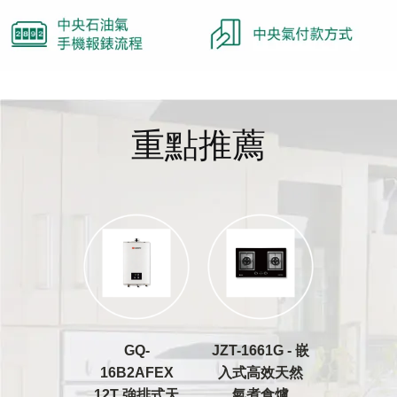
重點推薦
GQ-
JZT-1661G - 嵌
16B2AFEX
入式高效天然
12T 強排式天
氣煮食爐