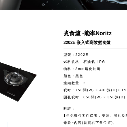
煮食爐 -能率Noritz
2202E 嵌入式高效煮食爐
型號：2202E
燃料規格：石油氣 LPG
物料：8mm鋼化玻璃
顏色：黑色
爐頭數量：2
呎吋：750闊(W) × 430深(D)× 1
開孔呎吋：650闊(W) × 350深(D)
附註：
1年免費包零件保養，安裝、開孔及
條款>內容(首頁右下角位置)。