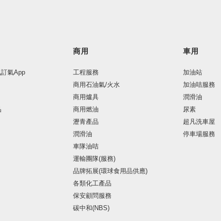
商用
車用
氣訂氣App
工程服務
加油站
商用石油氣/火水
加油咭服務
商用爐具
潤滑油
品
商用燃油
尿素
瀝青產品
超凡洗車屋
潤滑油
停車場服務
車隊油咭
運輸團隊(服務)
品牌拓展(環球食用品供應)
各類化工產品
保安顧問服務
碳中和(NBS)