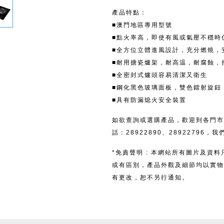
產品特點：
■澳門地區專用型號
■點火率高，即使有風或氣壓不穩時
■全方位立體進風設計，充分燃燒，
■耐用搪瓷爐架，耐高温，耐腐蝕，
■全密封式爐頭容易清潔又衛生
■鋼化黑色玻璃面板，雙色鐳射旋鈕
■具有防漏熄火安全裝置
如欲查詢或選購產品，歡迎到各門市
話：28922890、28922796
*免責聲明 : 本網站所有圖片及資
或有區別，產品外觀及細節均以實物
有更改，恕不另行通知。