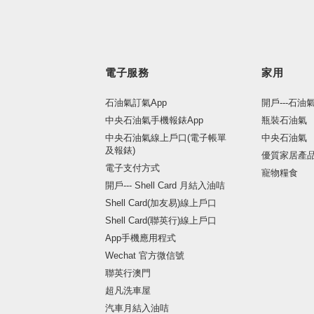
電子服務
家用
石油氣訂氣App
開戶---石油
中央石油氣手機報錶App
瓶裝石油氣
中央石油氣線上戶口(電子帳單
中央石油氣
及報錶)
優質家居產
電子支付方式
寵物糧食
開戶--- Shell Card 月結入油咭
Shell Card(加友易)線上戶口
Shell Card(聯英行)線上戶口
App手機應用程式
Wechat 官方微信號
聯英行澳門
超凡洗車屋
汽車月結入油咭