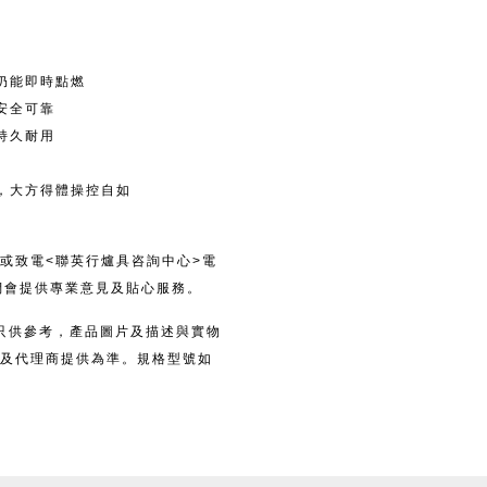
仍能即時點燃
安全可靠
持久耐用
，大方得體操控自如
或致電<聯英行爐具咨詢中心>電
，我們會提供專業意見及貼心服務。
料只供參考，產品圖片及描述與實物
及代理商提供為準。規格型號如