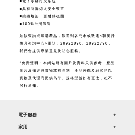
■電子零秒打火系統
■具有防漏熄火安全裝置
■鑄鐵爐架，更耐熱穩固
■100%台灣製造
如欲查詢或選購產品，歡迎到各門市或致電<聯英行
爐具咨詢中心>電話：28922890、28922796，
我們會提供專業意見及貼心服務。
*免責聲明 : 本網站所有圖片及資料只供參考，產品
圖片及描述與實物或有區別，產品外觀及細節均以
實物及代理商提供為準。規格型號如有更改，恕不
另行通知。
電子服務
家用