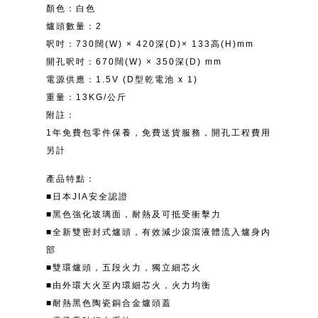
顏色：白色
爐頭數量：2
呎吋：730闊(W) × 420深(D)× 133高(H)mm
開孔呎吋：670闊(W) × 350深(D) mm
電源供應：1.5V (D型乾電池 x 1)
重量：13KG/公斤
附註：
1年免費包零件保養，免費送貨服務，開孔工程費用
另計
產品特點：
■日本JIA安全認證
■黑色強化玻璃面，耐熱及可抵受衝擊力
■全新雙密封式爐頭，有效減少滾瀉液體流入爐身内
部
■雙環爐頭，五段火力，獨立細芯火
■由外環大火至內環細芯火，火力均衡
■耐熱黑色陶瓷銅合金爐頭蓋