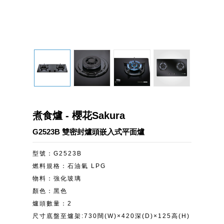
煮食爐 - 櫻花Sakura
G2523B 雙密封爐頭嵌入式平面爐
型號：G2523B
燃料規格：石油氣 LPG
物料：強化玻璃
顏色：黑色
爐頭數量：2
尺寸底盤至爐架:730闊(W)×420深(D)×125高(H)