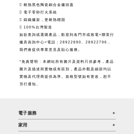
 耐熱黑色陶瓷銅合金爐頭蓋
 電子零秒打火系統
 鑄鐵爐架，更耐熱穩固
 100%台灣製造
如欲查詢或選購產品，歡迎到各門市或致電<聯英行
爐具咨詢中心>電話：28922890、28922796，
我們會提供專業意見及貼心服務。
*免責聲明 : 本網站所有圖片及資料只供參考，產品
圖片及描述與實物或有區別，產品外觀及細節均以
實物及代理商提供為準。規格型號如有更改，恕不
另行通知。
電子服務
家用