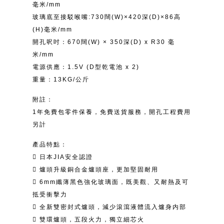
毫米/mm
玻璃底至接駁喉嘴:730闊(W)×420深(D)×86高
(H)毫米/mm
開孔呎吋：670闊(W) × 350深(D) x R30 毫
米/mm
電源供應：1.5V (D型乾電池 x 2)
重量：13KG/公斤
附註：
1年免費包零件保養，免費送貨服務，開孔工程費用
另計
產品特點：
 日本JIA安全認證
 爐頭升級銅合金爐頭座，更加堅固耐用
 6mm纖薄黑色強化玻璃面，既美觀、又耐熱及可
抵受衝擊力
 全新雙密封式爐頭，減少滾瀉液體流入爐身内部
 雙環爐頭，五段火力，獨立細芯火