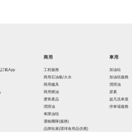
商用
車用
氣訂氣App
工程服務
加油站
商用石油氣/火水
加油咭服務
商用爐具
潤滑油
品
商用燃油
尿素
瀝青產品
超凡洗車屋
潤滑油
停車場服務
車隊油咭
運輸團隊(服務)
品牌拓展(環球食用品供應)