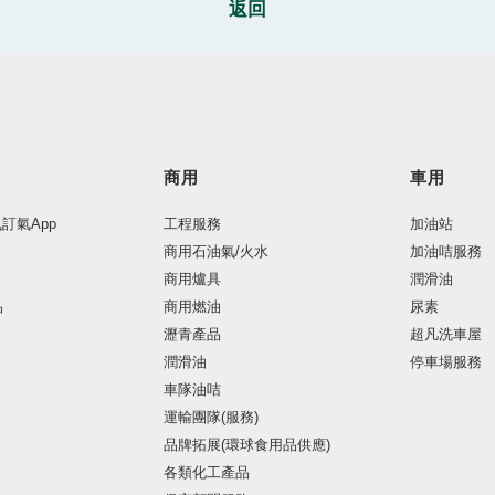
返回
商用
車用
氣訂氣App
工程服務
加油站
商用石油氣/火水
加油咭服務
商用爐具
潤滑油
品
商用燃油
尿素
瀝青產品
超凡洗車屋
潤滑油
停車場服務
車隊油咭
運輸團隊(服務)
品牌拓展(環球食用品供應)
各類化工產品