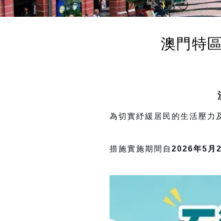
澳門特
為切實紓緩居民的生活壓力
措施實施期間自
2026
年5月