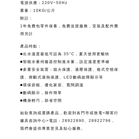
電源供應：220V~50Hz
重量：10KG/公斤
附註：
1年免費包零件保養，免費送貨服務，安裝及配件費
用另計
產品特點：
■出水溫度最低可設為 35°C，夏天使用更暢快
■智能水量伺服器控制進水量，設定溫度更準確
■多重安全裝置：熄火保護、過壓保護、複式空燒保
護、熔斷式過熱保護、LED數碼故障顯示等
■環保節能、優化家居、寬闊調溫
■數碼顯示，操作簡單
■機身輕巧，節省空間
如欲查詢或選購產品，歡迎到各門市或致電<聯英行
爐具咨詢中心>電話：28922890、28922796，
我們會提供專業意見及貼心服務。